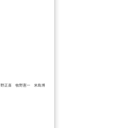
平野正喜 牧野憲一 米島博