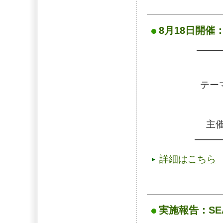
8月18日開催：SE
——
テー
主催
———
詳細はこちら
実施報告：SEA F