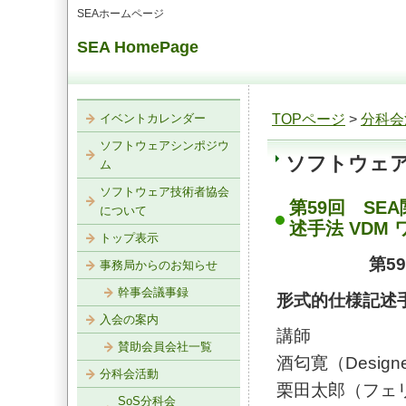
SEAホームページ
SEA HomePage
イベントカレンダー
TOPページ
>
分科会
ソフトウェアシンポジウ
ソフトウェア
ム
ソフトウェア技術者協会
第59回 S
について
述手法 VDM
トップ表示
第5
事務局からのお知らせ
幹事会議事録
形式的仕様記述手
入会の案内
講師
賛助会員会社一覧
酒匂寛（Designe
分科会活動
栗田太郎（フェ
SoS分科会