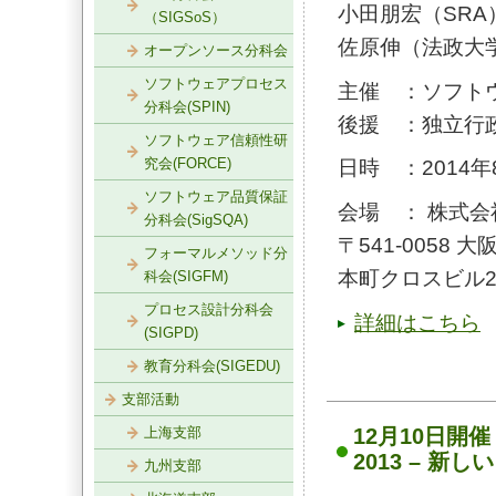
小田朋宏（SRA
（SIGSoS）
佐原伸（法政大
オープンソース分科会
ソフトウェアプロセス
主催 ：ソフト
分科会(SPIN)
後援 ：独立行
ソフトウェア信頼性研
究会(FORCE)
日時 ：2014年8月3
ソフトウェア品質保証
会場 ： 株式会
分科会(SigSQA)
〒541-0058 
フォーマルメソッド分
本町クロスビル2
科会(SIGFM)
プロセス設計分科会
詳細はこちら
(SIGPD)
教育分科会(SIGEDU)
支部活動
上海支部
12月10日開催：S
2013 – 
九州支部