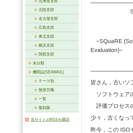
北海道支部
───────────
北陸支部
SEA Forum 
名古屋支部
【若手歓迎・
広島支部
新しいソ
東北支部
−SQuaRE (Softw
横浜支部
Evaluation)−
関西支部
参
未分類
───────────
機関誌(SEAMAIL)
テーマ別
皆さん，古いソ
無形労働
ソフトウェアの品
一覧
評価プロセスの I
復刻版
少々，古くなっ
当サイトのRSSを購読
昨今，この ISO 