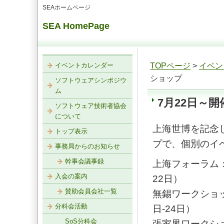
SEAホームページ
SEA HomePage
イベントカレンダー
TOPページ
>
イベン
ショップ
ソフトウェアシンポジウ
ム
7月22日～
ソフトウェア技術者協会
について
上海世博を記念
トップ表示
プで、個別のイ
事務局からのお知らせ
幹事会議事録
上海フォーラム
入会の案内
22日）
賛助会員会社一覧
無錫ワークショ
分科会活動
日-24日）
SoS分科会
張家界ワークシ