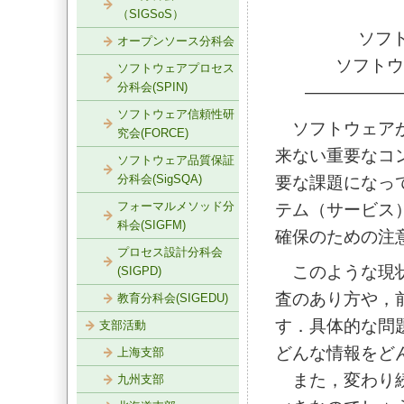
（SIGSoS）
ソフ
オープンソース分科会
ソフトウ
ソフトウェアプロセス
分科会(SPIN)
—————
ソフトウェア信頼性研
ソフトウェアが
究会(FORCE)
来ない重要なコ
ソフトウェア品質保証
分科会(SigSQA)
要な課題になっ
フォーマルメソッド分
テム（サービス
科会(SIGFM)
確保のための注
プロセス設計分科会
このような現状
(SIGPD)
査のあり方や，
教育分科会(SIGEDU)
す．具体的な問
支部活動
どんな情報をど
上海支部
また，変わり続
九州支部