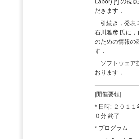
Labor) [*
だきます．
引続き，発表２
石川雅彦 氏に
のための情報の
す．
ソフトウェア技
おります．
———————
[開催要領]
* 日時: ２０
０分 終了
* プログラム