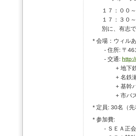
１７：
１７：３０
別に、有志で
* 会場：ウィルあ
- 住所: 〒4
- 交通:
http:
+ 地下鉄「市
+ 名鉄瀬戸
+ 基幹バス
+ 市バス幹名
* 定員: 30名（
* 参加費:
- ＳＥＡ正会員