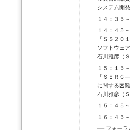
システム開
１４：３５
１４：４５
「ＳＳ２０１
ソフトウェ
石川雅彦（
１５：１５
「ＳＥＲＣ―
に関する困
石川雅彦（
１５：４５
１６：４５
—- フォー