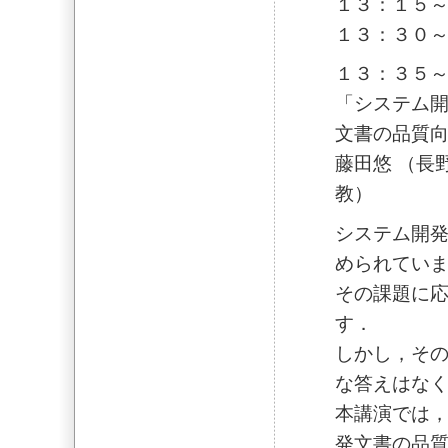
１３：
１３：３０
１３：３５
「システム
文書の品質
藤田悠 （長
教）
システム開
められてい
その課題に
す．
しかし，そ
な答えはな
本講演では
発文書の品