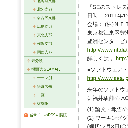
北海道支部
「SEのストレ
北陸支部
日時： 2011年12
名古屋支部
会場： (株)Ｎ
広島支部
東京都江東区豊洲3
東北支部
豊洲センタービ
横浜支部
http://www.nttdat
関西支部
詳しくは，
http:
未分類
●ソフトウェア・シ
機関誌(SEAMAIL)
http://www.sea.j
テーマ別
無形労働
来年のソフトウェア
一覧
に福井駅前の A
復刻版
(1) 論文・報告
当サイトのRSSを購読
(2) ワーキン
(締切: 2月3日(金)