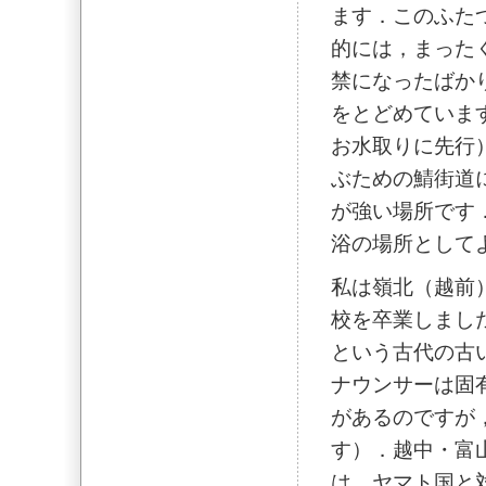
ます．このふた
的には，まった
禁になったばか
をとどめていま
お水取りに先行
ぶための鯖街道
が強い場所です
浴の場所として
私は嶺北（越前
校を卒業しまし
という古代の古い
ナウンサーは固
があるのですが
す）．越中・富
は，ヤマト国と