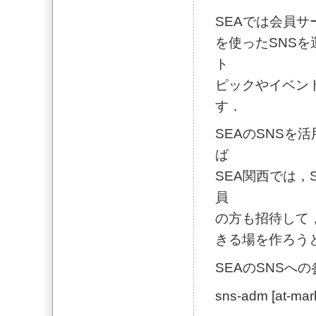
SEAでは会員サー
を使ったSNS
ト
ピックやイベン
す．
SEAのSNSを
ば
SEA関西では，
員
の方も招待して
きる場を作ろう
SEAのSNSへ
sns-adm [at-mark