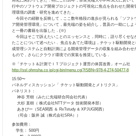
用化に関わってきた．特にこの10年，奈良先端大やIPA/SECに於いて
行中のソフトウェア開発プロジェクトの可視化に焦点を合わせた開発
理環境の調査・研究を進めてきた．
今回その経験を反映して，ここ数年格段の進歩が見られる「ソフト
ア開発管理環境」について，最先端の姿を紹介し，普及の一助にしよ
と一冊の書籍を出版した．(※)
今回はそこで訴えたいことのエッセンスと，同時に，語り尽くせな
たことについて述べたい． 焦点をあてた環境は，チケット駆動開発と
成管理システムと自動計測による開発管理データの収集を組み合わせ
もので，さらにクラウド環境での実装を推奨している．
※「チケット＆計測でＩＴプロジェクト運営の体質改善」オーム社
http://ssl.ohmsha.co.jp/cgi-bin/menu.cgi?ISBN=978-4-274-50477-8
15:50〜
パネルディスカッション「 チケット駆動開発とメトリクス」
パネリスト：
神谷 芳樹（みたに先端研合同会社代表）
大杉 直樹（ 株式会社NTTデータ 技術開発本部）
あきぴー（SEA関西 ＆ RxTstudy & XPJUG関西）
（司会：阪井 誠（株式会社SRA））
参加費用：
学生： 500円