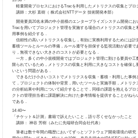
軽量開発プロセスにおけるTracを利用したメトリクスの収集とプロ
講師：大杉 直樹（ 株式会社NTTデータ 技術開発本部）
開発要員20名未満の中小規模のエンタープライズシステム開発にお
Tracを用いてプロジェクト管理を実施する場合のメトリクスの収集と
用事例を紹介する．
信頼性の高いメトリクスを収集し，有効に実務利用するためには計
蓄積ツールとルールの準備，ルール遵守を担保する監視活動が必要で
り，無視できない大きさのコストが必要となる．
一方，多くの中小規模開発ではプロジェクト管理に割ける要員や工
限られているため，メトリクスの収集と利用に大きなコストを確保し
いという問題がある．
できるだけ小さいコストでメトリクスを収集・蓄積・利用した事例
て，プロジェクトの体制や背景，用いたツールと実施手順，メトリク
の分析結果や利用について紹介することで，同様の課題を抱えるプロ
クトの管理担当者に課題解決に向けた参考情報を提供することがねら
である．
14:40〜
「チケット＆計測」書籍で訴えたいこと，語り尽くせなかったこと
講師： 神谷 芳樹（みたに先端研合同会社代表）
筆者は数十年間の職歴においてずっとソフトウェア開発環境の研究