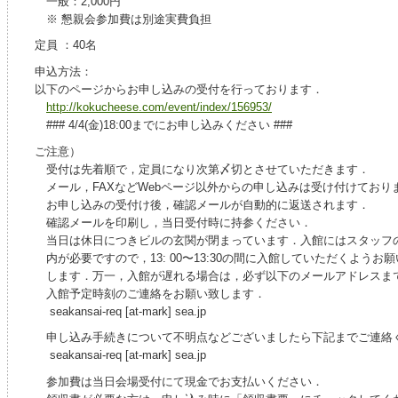
一般：2,000円
※ 懇親会参加費は別途実費負担
定員 ：40名
申込方法：
以下のページからお申し込みの受付を行っております．
http://kokucheese.com/event/index/156953/
### 4/4(金)18:00までにお申し込みください ###
ご注意）
受付は先着順で，定員になり次第〆切とさせていただきます．
メール，FAXなどWebページ以外からの申し込みは受け付けており
お申し込みの受付け後，確認メールが自動的に返送されます．
確認メールを印刷し，当日受付時に持参ください．
当日は休日につきビルの玄関が閉まっています．入館にはスタッフ
内が必要ですので，13: 00〜13:30の間に入館していただくようお
します．万一，入館が遅れる場合は，必ず以下のメールアドレスま
入館予定時刻のご連絡をお願い致します．
seakansai-req [at-mark] sea.jp
申し込み手続きについて不明点などございましたら下記までご連絡
seakansai-req [at-mark] sea.jp
参加費は当日会場受付にて現金でお支払いください．