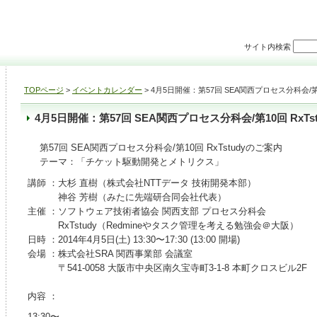
サイト内検索
TOPページ
>
イベントカレンダー
> 4月5日開催：第57回 SEA関西プロセス分科会/第10
4月5日開催：第57回 SEA関西プロセス分科会/第10回 RxTst
第57回 SEA関西プロセス分科会/第10回 RxTstudyのご案内
テーマ：「チケット駆動開発とメトリクス」
講師 ：大杉 直樹（株式会社NTTデータ 技術開発本部）
神谷 芳樹（みたに先端研合同会社代表）
主催 ：ソフトウェア技術者協会 関西支部 プロセス分科会
RxTstudy（Redmineやタスク管理を考える勉強会＠大阪）
日時 ：2014年4月5日(土) 13:30〜17:30 (13:00 開場)
会場 ：株式会社SRA 関西事業部 会議室
〒541-0058 大阪市中央区南久宝寺町3-1-8 本町クロスビル2F
内容 ：
13:30〜