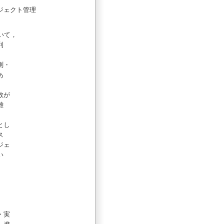
ジェクト管理
いて，
利
測・
あ
数が
難
とし
ス
ジェ
い
・実