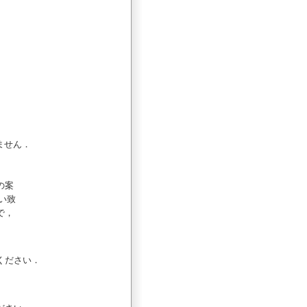
ません．
の案
願い致
で，
ください．